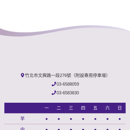
竹北市文興路一段276號（附設專用停車場）
03-6588059
03-6583830
一
二
三
四
五
六
日
早
●
●
●
●
●
●
●
中
●
●
●
●
●
●
●