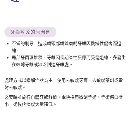
牙齒敏感的原因有
不當的刷牙，造成齒頸部齒質磨耗牙齦因機械性傷害而退
縮。
局部牙菌斑堆積，牙齦因長期炎性反應而受傷退縮，多發生
在較薄牙齦或缺乏附連牙齦處。
處理方式以緩解症狀為主，使用去敏感牙膏、去敏感藥劑或雷
射去敏感。
必要時並施行自體牙齦移植，本院採用微創手術，手術傷口微
小，術後疼痛感大量降低。