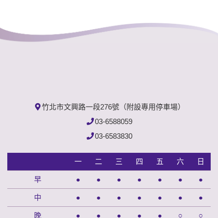
竹北市文興路一段276號（附設專用停車場）
03-6588059
03-6583830
一
二
三
四
五
六
日
早
●
●
●
●
●
●
●
中
●
●
●
●
●
●
●
晚
●
●
●
●
●
○
○