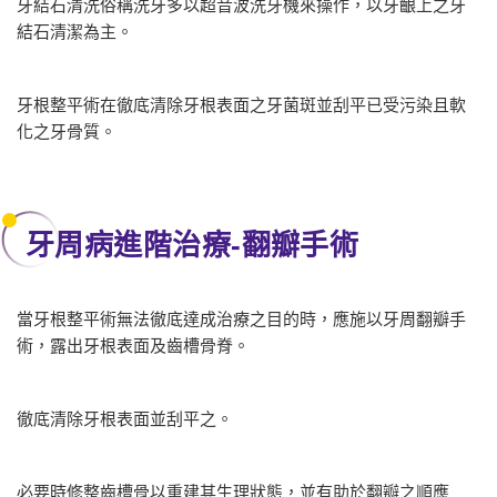
牙結石清洗俗稱洗牙多以超音波洗牙機來操作，以牙齦上之牙
結石清潔為主。
牙根整平術在徹底清除牙根表面之牙菌斑並刮平已受污染且軟
化之牙骨質。
牙周病進階治療-翻瓣手術
當牙根整平術無法徹底達成治療之目的時，應施以牙周翻瓣手
術，露出牙根表面及齒槽骨脊。
徹底清除牙根表面並刮平之。
必要時修整齒槽骨以重建其生理狀態，並有助於翻瓣之順應