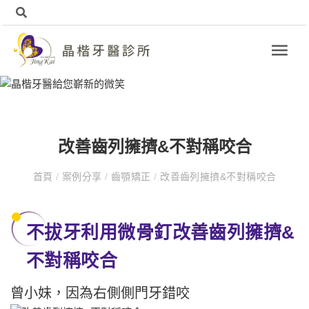
改善齒列擁擠&不對稱咬合
首頁
/
案例分享
/
齒顎矯正
/
改善齒列擁擠&不對稱咬合
不拔牙利用微骨釘改善齒列擁擠&
不對稱咬合
曾小妹，因為右側側門牙錯咬