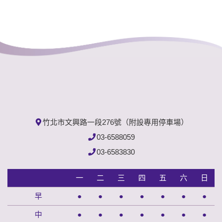
竹北市文興路一段276號（附設專用停車場）
03-6588059
03-6583830
一
二
三
四
五
六
日
早
●
●
●
●
●
●
●
中
●
●
●
●
●
●
●